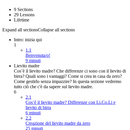
9 Sections
29 Lessons
Lifetime
Expand all sections
Collapse all sections
Intro: inizia qui
1
1.1
Benvenuta/o!
9 minuti
Lievito madre
Cos’è il lievito madre? Che differenze ci sono con il lievito di
birra? Quali sono i vantaggi? Come si crea in casa da zero?
Come gestirlo senza impazzire? In questa sezione vedremo
tutto ciò che c'è da sapere sul lievito madre.
6
2.1
Cos’è il lievito madre? Differenze con Li.Co.Li e
lievito di birra
6 minuti
2.2
Creazione del lievito madre da zero
25 minuti