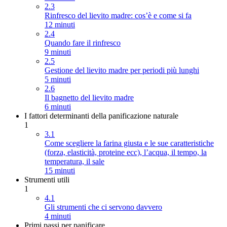
2.3
Rinfresco del lievito madre: cos’è e come si fa
12 minuti
2.4
Quando fare il rinfresco
9 minuti
2.5
Gestione del lievito madre per periodi più lunghi
5 minuti
2.6
Il bagnetto del lievito madre
6 minuti
I fattori determinanti della panificazione naturale
1
3.1
Come scegliere la farina giusta e le sue caratteristiche
(forza, elasticità, proteine ecc), l’acqua, il tempo, la
temperatura, il sale
15 minuti
Strumenti utili
1
4.1
Gli strumenti che ci servono davvero
4 minuti
Primi passi per panificare