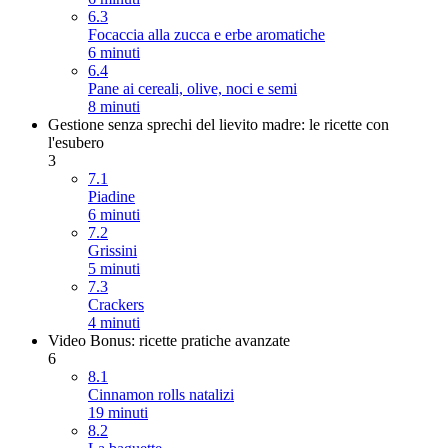
6.3
Focaccia alla zucca e erbe aromatiche
6 minuti
6.4
Pane ai cereali, olive, noci e semi
8 minuti
Gestione senza sprechi del lievito madre: le ricette con
l'esubero
3
7.1
Piadine
6 minuti
7.2
Grissini
5 minuti
7.3
Crackers
4 minuti
Video Bonus: ricette pratiche avanzate
6
8.1
Cinnamon rolls natalizi
19 minuti
8.2