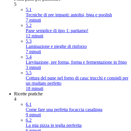
5
5.1
Tecniche di pre impasti: autolisi, biga e poolish
7 minuti
5.2
Pane semplice di tipo 1: partiamo!
12 minuti
5.3
Laminazione e pieghe di rinforzo
7 minuti
5.4
Lievitazione, pre forma, forma e fermentazione in frigo
3 minuti
5.5
Cottura del pane nel forno di casa: trucchi e consigli per
un risultato perfetto
18 minuti
Ricette pratiche
4
6.1
Come fare una perfetta focaccia casalinga
9 minuti
6.2
La mia pizza in teglia preferita
6 minuti